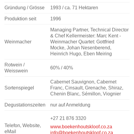
Gründung / Grösse
1993 / ca. 71 Hektaren
Produktion seit
1996
Managing Partner, Technical Director
& Chef Kellermeister: Marc Kent -
Weinmacher
Weinmacher Quartet: Gottfried
Mocke, Johan Nesenberend,
Heinrich Hugo, Eben Meiring
Rotwein /
60% / 40%
Weisswein
Cabernet Sauvignon, Cabernet
Sortenspiegel
Franc, Cinsault, Grenache, Shiraz,
Chenin Blanc, Sémillon, Viognier
Degustationszeiten
nur auf Anmeldung
+27 21 876 3320
Telefon, Website,
www.boekenhoutskloof.co.za
eMail
info@boekenhoutskloof.co.za