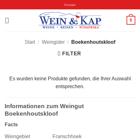
Skip
Kontakt
to
content
0
Start
/
Weingüter
/
Boekenhoutskloof
FILTER
Es wurden keine Produkte gefunden, die Ihrer Auswahl
entsprechen.
Informationen zum Weingut
Boekenhoutskloof
Facts
Weingebiet
Franschhoek