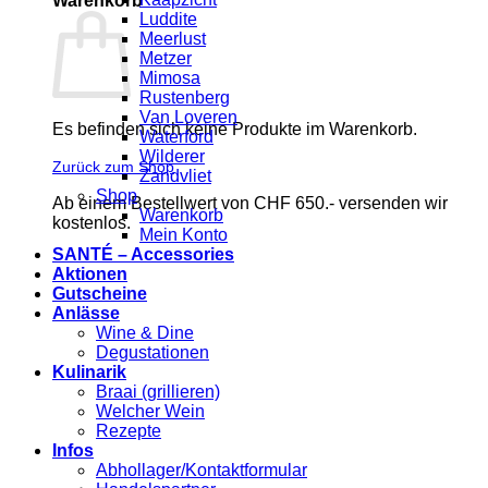
Warenkorb
Luddite
Meerlust
Metzer
Mimosa
Rustenberg
Van Loveren
Es befinden sich keine Produkte im Warenkorb.
Waterford
Wilderer
Zurück zum Shop
Zandvliet
Shop
Ab einem Bestellwert von CHF 650.- versenden wir
Warenkorb
kostenlos.
Mein Konto
SANTÉ – Accessories
Aktionen
Gutscheine
Anlässe
Wine & Dine
Degustationen
Kulinarik
Braai (grillieren)
Welcher Wein
Rezepte
Infos
Abhollager/Kontaktformular