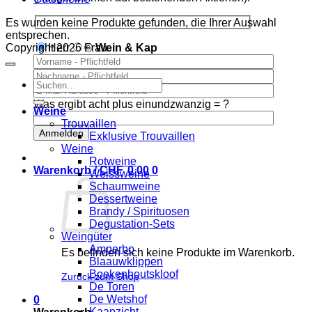
Es wurden keine Produkte gefunden, die Ihrer Auswahl
entsprechen.
Copyright 2026 ©
Wein & Kap
Herr
Frau
Suchen
nach:
Was ergibt acht plus einundzwanzig = ?
Weine
Trouvaillen
Exklusive Trouvaillen
Weine
Rotweine
Warenkorb /
CHF
0.00
0
Weissweine
Schaumweine
Dessertweine
Brandy / Spirituosen
Degustation-Sets
Weingüter
Amperbo
Es befinden sich keine Produkte im Warenkorb.
Blaauwklippen
Boekenhoutskloof
Zurück zum Shop
De Toren
De Wetshof
0
Kaapzicht