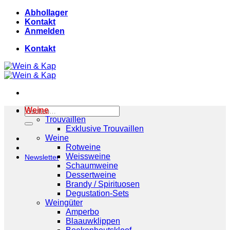
Skip
Abhollager
to
Kontakt
content
Anmelden
Kontakt
Suchen
Weine
nach:
Trouvaillen
Exklusive Trouvaillen
Weine
Rotweine
Weissweine
Newsletter
Schaumweine
Dessertweine
Brandy / Spirituosen
Degustation-Sets
Weingüter
Amperbo
Blaauwklippen