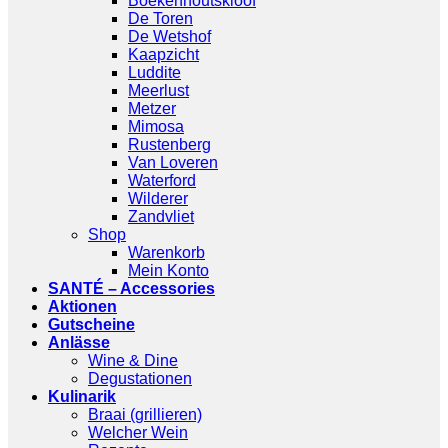
Boekenhoutskloof
De Toren
De Wetshof
Kaapzicht
Luddite
Meerlust
Metzer
Mimosa
Rustenberg
Van Loveren
Waterford
Wilderer
Zandvliet
Shop
Warenkorb
Mein Konto
SANTÉ – Accessories
Aktionen
Gutscheine
Anlässe
Wine & Dine
Degustationen
Kulinarik
Braai (grillieren)
Welcher Wein