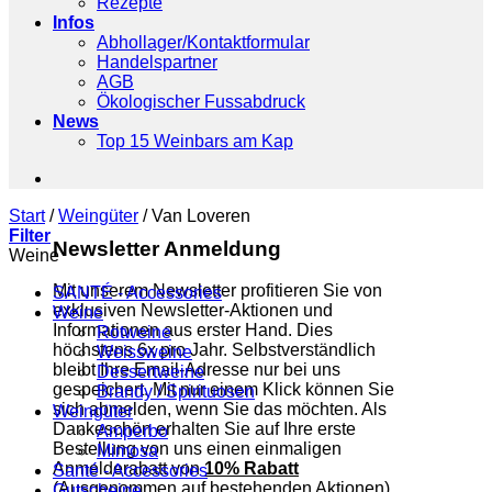
Rezepte
Infos
Abhollager/Kontaktformular
Handelspartner
AGB
Ökologischer Fussabdruck
News
Top 15 Weinbars am Kap
Start
/
Weingüter
/
Van Loveren
Filter
Newsletter Anmeldung
Weine
Mit unserem Newsletter profitieren Sie von
SANTÉ - Accessories
exklusiven Newsletter-Aktionen und
Weine
Informationen aus erster Hand. Dies
Rotweine
höchstens 6x pro Jahr. Selbstverständlich
Weissweine
bleibt Ihre Email-Adresse nur bei uns
Dessertweine
gespeichert. Mit nur einem Klick können Sie
Brandy / Spirituosen
sich abmelden, wenn Sie das möchten. Als
Weingüter
Dankeschön erhalten Sie auf Ihre erste
Amperbo
Bestellung von uns einen einmaligen
Mimosa
Anmelderabatt von
10% Rabatt
Santé - Accessories
(Ausgenommen auf bestehenden Aktionen).
Gutscheine