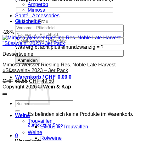
Amperbo
Mimosa
Santé - Accessories
Gutscheine
Herr
Frau
-28%
Was ergibt acht plus einundzwanzig = ?
Dessertweine
Mimosa Weisser Riesling Res. Noble Late Harvest
«Süsswein» 2023 – 3er Pack
Warenkorb /
CHF
0.00
0
Ursprünglicher
Aktueller
CHF
68.55
CHF
49.50
Preis
Preis
Copyright 2026 ©
Wein & Kap
war:
ist:
CHF68.55
CHF49.50.
Suchen
nach:
Es befinden sich keine Produkte im Warenkorb.
Weine
Trouvaillen
Zurück zum Shop
Exklusive Trouvaillen
Weine
0
Rotweine