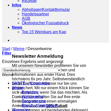
Rezepte
Infos
Abhollager/Kontaktformular
Handelspartner
AGB
Ökologischer Fussabdruck
News
Top 15 Weinbars am Kap
Start
/
Weine
/
Dessertweine
Filter
Newsletter Anmeldung
Einzelnes Ergebnis wird angezeigt
Mit unserem Newsletter profitieren Sie von
exklusiven Newsletter-Aktionen und
Informationen aus erster Hand. Dies
Weine
höchstens 6x pro Jahr. Selbstverständlich
SANTÉ - Accessories
bleibt Ihre Email-Adresse nur bei uns
Weine
gespeichert. Mit nur einem Klick können Sie
Rotweine
sich abmelden, wenn Sie das möchten. Als
Weissweine
Dankeschön erhalten Sie auf Ihre erste
Dessertweine
Bestellung von uns einen einmaligen
Brandy / Spirituosen
Anmelderabatt von
10% Rabatt
Weingüter
(Ausgenommen auf bestehenden Aktionen).