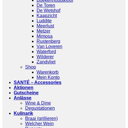
Boekenhoutskloof
De Toren
De Wetshof
Kaapzicht
Luddite
Meerlust
Metzer
Mimosa
Rustenberg
Van Loveren
Waterford
Wilderer
Zandvliet
Shop
Warenkorb
Mein Konto
SANTÉ – Accessories
Aktionen
Gutscheine
Anlässe
Wine & Dine
Degustationen
Kulinarik
Braai (grillieren)
Welcher Wein