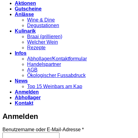
Aktionen
Gutscheine
Anlässe
Wine & Dine
Degustationen
Kulinarik
Braai (grillieren)
Welcher Wein
Rezepte
Infos
Abhollager/Kontaktformular
Handelspartner
AGB
Ökologischer Fussabdruck
News
Top 15 Weinbars am Kap
Anmelden
Abhollager
Kontakt
Anmelden
Erforderlich
Benutzername oder E-Mail-Adresse
*