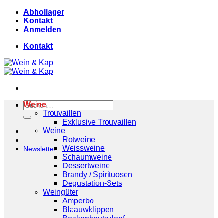
Skip
Abhollager
to
Kontakt
content
Anmelden
Kontakt
Suchen
Weine
nach:
Trouvaillen
Exklusive Trouvaillen
Weine
Rotweine
Weissweine
Newsletter
Schaumweine
Dessertweine
Brandy / Spirituosen
Degustation-Sets
Weingüter
Amperbo
Blaauwklippen