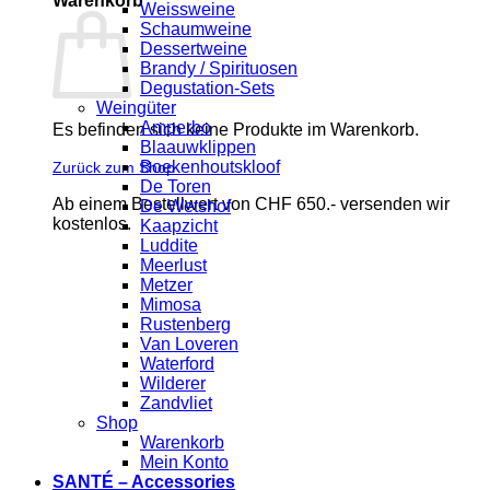
Warenkorb
Weissweine
Schaumweine
Dessertweine
Brandy / Spirituosen
Degustation-Sets
Weingüter
Amperbo
Es befinden sich keine Produkte im Warenkorb.
Blaauwklippen
Boekenhoutskloof
Zurück zum Shop
De Toren
Ab einem Bestellwert von CHF 650.- versenden wir
De Wetshof
kostenlos.
Kaapzicht
Luddite
Meerlust
Metzer
Mimosa
Rustenberg
Van Loveren
Waterford
Wilderer
Zandvliet
Shop
Warenkorb
Mein Konto
SANTÉ – Accessories