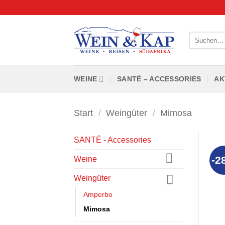
Skip
to
content
Suchen
nach:
WEINE
SANTÉ – ACCESSORIES
AK
Start
/
Weingüter
/
Mimosa
SANTÉ - Accessories
-2
Weine
Weingüter
Amperbo
Mimosa