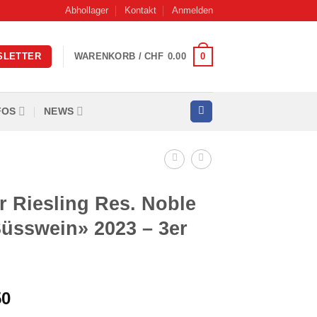
Abhollager
Kontakt
Anmelden
0
SLETTER
WARENKORB /
CHF
0.00
FOS
NEWS
 Riesling Res. Noble
Süsswein» 2023 – 3er
glicher
Aktueller
50
Preis