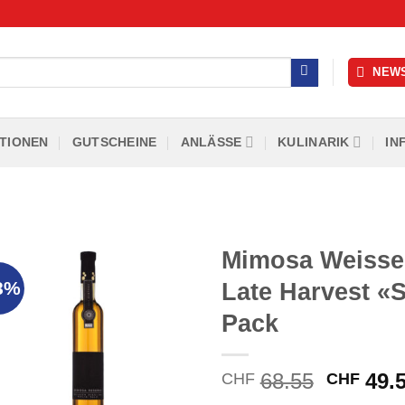
NEW
TIONEN
GUTSCHEINE
ANLÄSSE
KULINARIK
IN
Mimosa Weisser
8%
Late Harvest «
Pack
Ursprün
68.55
49.
CHF
CHF
Preis