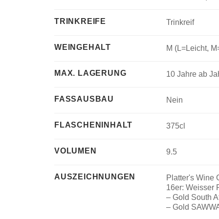
TRINKREIFE
Trinkreif
WEINGEHALT
M (L=Leicht, M
MAX. LAGERUNG
10 Jahre ab J
FASSAUSBAU
Nein
FLASCHENINHALT
375cl
VOLUMEN
9.5
AUSZEICHNUNGEN
Platter's Wine 
16er: Weisser 
– Gold South 
– Gold SAWW