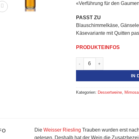
«Verführung für den Gaumen
war:
CHF68.
PASST ZU
Blauschimmelkäse, Gänseleb
Käsevariante mit Quitten pa
PRODUKTEINFOS
Mimosa Weisser Riesling Res.
IN
Kategorien:
Dessertweine
,
Mimosa
Die
Weisser Riesling
Trauben wurden erst nach 
FO
gelesen. Deshalb hat der Wein die Zusatzbeze