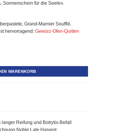
, Sonnenschein für die Seele».
ist:
55
CHF49.50.
erpastete, Grand-Marnier Soufflé.
sst hervorragend:
Gewürz-Ofen-Quitten
 Noble Late Harvest "Süsswein" 2023 - 3er Pack Menge
 DEN WARENKORB
langer Reifung und Botrytis-Befall
ichnung Noble Late Harvest.